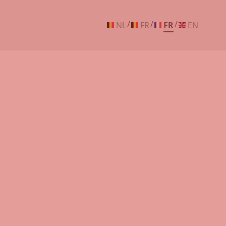
/
/
/
NL
FR
FR
EN