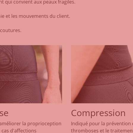
ant qui convient aux peaux fragiles.
mie et les mouvements du client.
 coutures.
se
Compression
 améliorer la proprioception
Indiqué pour la prévention
 cas d'affections
thromboses et le traitemen