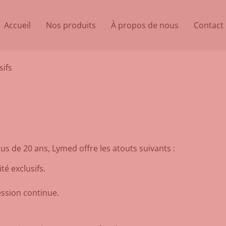
Accueil
Nos produits
À propos de nous
Contact
ifs
s de 20 ans, Lymed offre les atouts suivants :
té exclusifs.
ession continue.