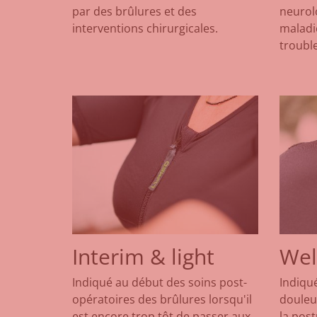
par des brûlures et des
neurolo
interventions chirurgicales.
maladi
troubl
Interim & light
Wel
Indiqué au début des soins post-
Indiqu
opératoires des brûlures lorsqu'il
douleur
est encore trop tôt de passer aux
la post