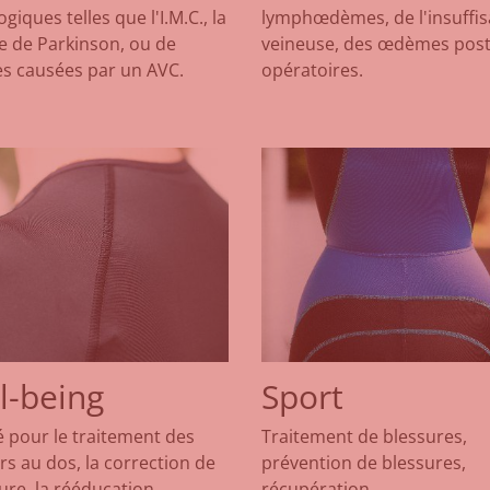
giques telles que l'I.M.C., la
lymphœdèmes, de l'insuffi
e de Parkinson, ou de
veineuse, des œdèmes post
es causées par un AVC.
opératoires.
l-being
Sport
é pour le traitement des
Traitement de blessures,
s au dos, la correction de
prévention de blessures,
ure, la rééducation...
récupération...