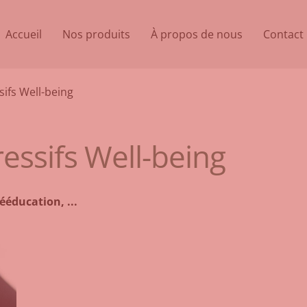
Accueil
Nos produits
À propos de nous
Contact
ifs Well-being
ssifs Well-being
ééducation, ...