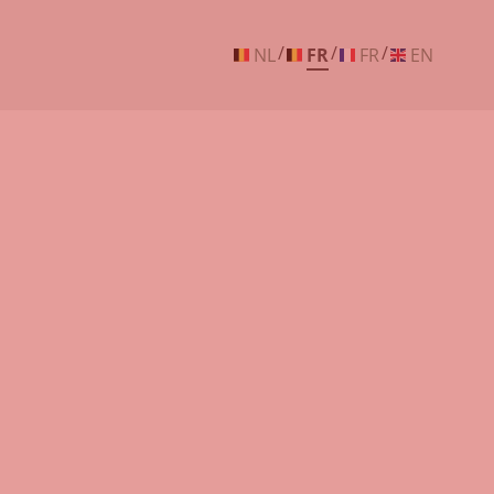
/
/
/
NL
FR
FR
EN