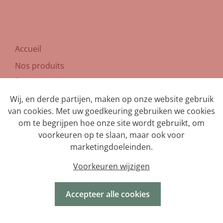
Accueil
Nos produits
À propos de nous
Wij, en derde partijen, maken op onze website gebruik
Contact
van cookies. Met uw goedkeuring gebruiken we cookies
om te begrijpen hoe onze site wordt gebruikt, om
voorkeuren op te slaan, maar ook voor
marketingdoeleinden.
Privacy
Voorkeuren wijzigen
Disclaimer
Accepteer alle cookies
Webdesign by vector bross